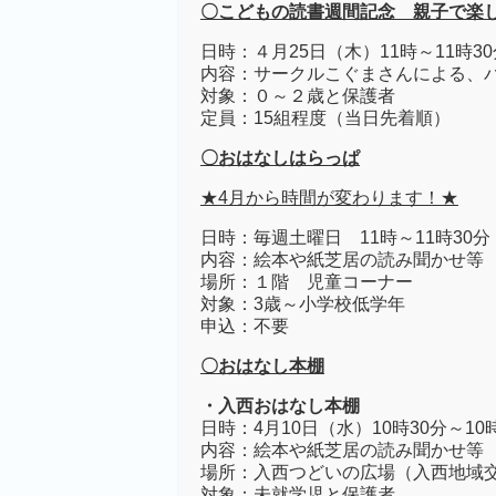
〇こどもの読書週間記念 親子で楽
日時：４月25日（木）11時～11時30
内容：サークルこぐまさんによる、
対象：０～２歳と保護者
定員：15組程度（当日先着順）
〇おはなしはらっぱ
★4月から時間が変わります！★
日時：毎週土曜日 11時～11時30分
内容：絵本や紙芝居の読み聞かせ等
場所：１階 児童コーナー
対象：3歳～小学校低学年
申込：不要
〇おはなし本棚
・入西
おはなし本棚
日時：4月10日（水）10時30分～10
内容：絵本や紙芝居の読み聞かせ等
場所：入西つどいの広場（入西地域
対象：未就学児と保護者