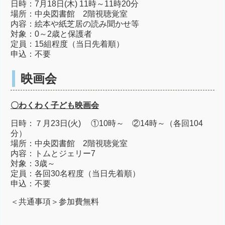
日時：7月18日(木) 11時～11時20分
場所：中央図書館 2階視聴覚室
内容：絵本や紙芝居の読み聞かせ等
対象：0～2歳と保護者
定員：15組程度（当日先着順）
申込：不要
映画会
〇わくわく子ども映画会
日時：７月23日(火) ①10時～ ②14時～（各回104
分）
場所：中央図書館 2階視聴覚室
内容：トムとジェリー7
対象：3歳～
定員：各回30名程度（当日先着順）
申込：不要
＜共通事項＞参加費無料