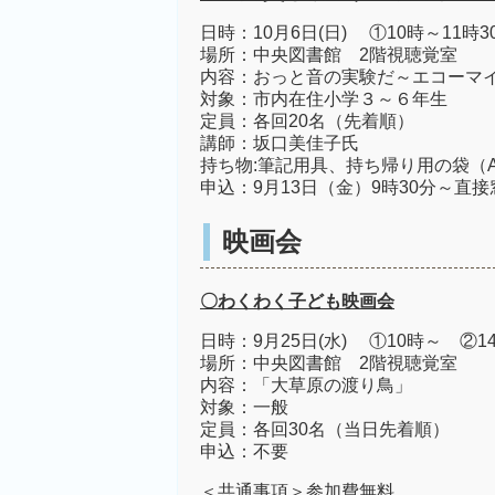
日時：10月6日(日) ①10時～11時3
場所：中央図書館 2階視聴覚室
内容：おっと音の実験だ～エコーマ
対象：市内在住小学３～６年生
定員：各回20名（先着順）
講師：坂口美佳子氏
持ち物:筆記用具、持ち帰り用の袋（
申込：9月13日（金）9時30分～直
映画会
〇わくわく子ども映画会
日時：9月25日(水) ①10時～ ②1
場所：中央図書館 2階視聴覚室
内容：「大草原の渡り鳥」
対象：一般
定員：各回30名（当日先着順）
申込：不要
＜共通事項＞参加費無料