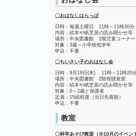
〇おはなしはらっぱ
日時：毎週土曜日 11時～11時30分
内容：絵本や紙芝居の読み聞かせ等
場所：中央図書館 1階児童コーナー
対象：3歳～小学校低学年
申込：不要
〇ちいさい子のおはなし会
日時：9月19日(木) 11時～11時20
場所：中央図書館 2階視聴覚室
内容：絵本や紙芝居の読み聞かせ等
対象：0～2歳と保護者
定員：15組程度（当日先着順）
申込：不要
教室
〇科学あそび教室（※10月のイベン