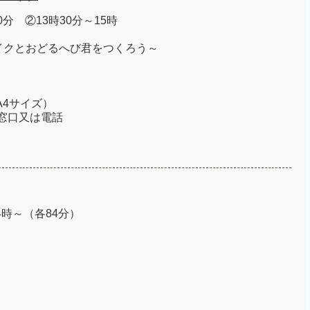
0分 ②13時30分～15時
イクとおどるへび君をつくろう～
A4サイズ）
接窓口又は電話
4時～（各84分）